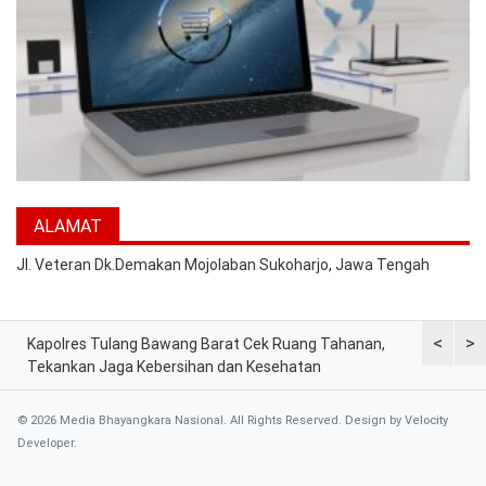
ALAMAT
Jl. Veteran Dk.Demakan Mojolaban Sukoharjo, Jawa Tengah
<
>
Kapolres Tulang Bawang Barat Cek Ruang Tahanan,
Kapolres T
mai
Tekankan Jaga Kebersihan dan Kesehatan
DPRD, Ter
© 2026 Media Bhayangkara Nasional. All Rights Reserved. Design by
Velocity
Developer
.