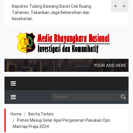
<
>
rkan
Kapolres Tulang Bawang Barat Cek Ruang
Kapolres Tul
an
Tahanan, Tekankan Jaga Kebersihan dan
Paripurna D
Kesehatan
Tahun 2026
Home
Berita Terkini
Polres Mesuji Gelar Apel Pergeseran Pasukan Ops
Mantap Praja 2024