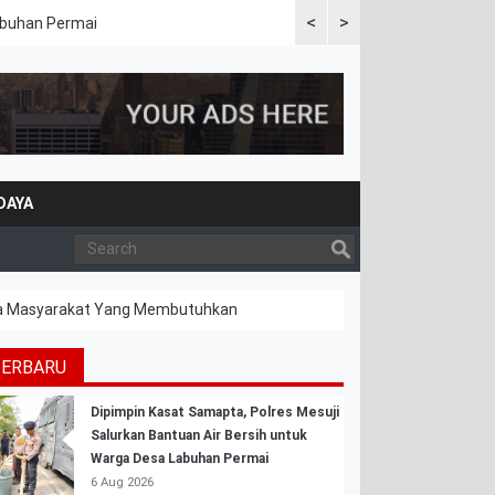
<
>
Labuhan Permai
Polres Mesuji Bersama Peme
Bencana Karhutla
DAYA
pada Masyarakat Yang Membutuhkan
TERBARU
Dipimpin Kasat Samapta, Polres Mesuji
Salurkan Bantuan Air Bersih untuk
Warga Desa Labuhan Permai
6 Aug 2026