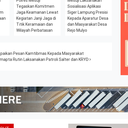
h
Polres Mesuji
Mesuji Laksanakan
l
Tegaskan Komitmen
Sosialisasi Aplikasi
am
Jaga Keamanan Lewat
Siger Lampung Presisi
aan
Kegiatan Janji Jaga di
Kepada Aparatur Desa
Titik Keramaian dan
dan Masyarakat Desa
Wilayah Perbatasan
Rejo Mulyo
mpaikan Pesan Kamtibmas Kepada Masyarakat
mapta Rutin Laksanakan Patroli Salter dan KRYD