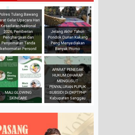
Polres Tulang Bawang
arat Gelar Upacara Hari
Kesadaran Nasional
2026, Pemberian
Jelang Akhir Tahun
Penghargaan dan
Pondok Durian Kakang
Penyematan Tanda
Peng Menyediakan
kehormatan Personil
Banyak Promo
APARAT PENEGAK
HUKUM DIHARAP
MENGUSUT
PENYALURAN PUPUK
MAU GLOWING
SUBSIDI Di DKPTPHP
SKINCARE
Kabupaten Sanggau