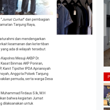
 “
Jumat Curhat
” dan pembagian
ecamatan Tanjung Raya,
silaturahmi dan mendengarkan
erkait keamanan dan ketertiban
ang ada di wilayah tersebut.
eh Kapolres Mesuji AKBP Dr.
h Kasat Binmas AKP Poniran,
P, Kanit Tipidter IPDA Apriansyah
ansyah, Anggota Polsek Tanjung
wakilan pemuda, serta warga Desa
 Muhammad Firdaus S.Ik, M.H
aikan bahwa kegiatan Jumat
g dilaksanakan untuk