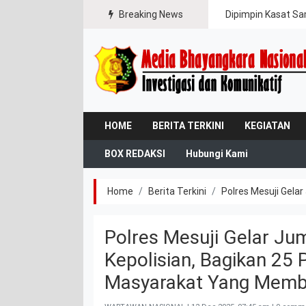
ipasi Karhutla
Breaking News
Dipimpin Kasat Sa
HOME
BERITA TERKINI
KEGIATAN
BOX REDAKSI
Hubungi Kami
Home
Berita Terkini
Polres Mesuji Gel
Polres Mesuji Gelar Ju
Kepolisian, Bagikan 2
Masyarakat Yang Memb