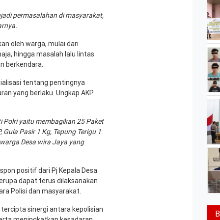
jadi permasalahan di masyarakat,
arnya.
an oleh warga, mulai dari
a, hingga masalah lalu lintas
n berkendara.
ialisasi tentang pentingnya
uran yang berlaku. Ungkap AKP
i Polri yaitu membagikan 25 Paket
 Gula Pasir 1 Kg, Tepung Terigu 1
 warga Desa wira Jaya yang
on positif dari Pj Kepala Desa
erupa dapat terus dilaksanakan
ra Polisi dan masyarakat.
ercipta sinergi antara kepolisian
B
erta meningkatkan kesadaran