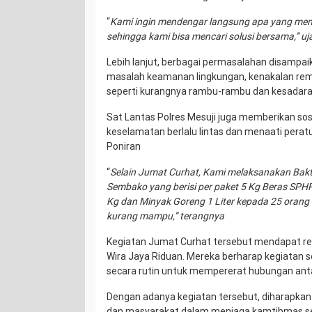
“
Kami ingin mendengar langsung apa yang men
sehingga kami bisa mencari solusi bersama,” uj
Lebih lanjut, berbagai permasalahan disampaik
masalah keamanan lingkungan, kenakalan remaj
seperti kurangnya rambu-rambu dan kesadara
Sat Lantas Polres Mesuji juga memberikan sos
keselamatan berlalu lintas dan menaati perat
Poniran
“
Selain Jumat Curhat, Kami melaksanakan Bakt
Sembako yang berisi per paket 5 Kg Beras SPHP,
Kg dan Minyak Goreng 1 Liter kepada 25 orang
kurang mampu,” terangnya
Kegiatan Jumat Curhat tersebut mendapat resp
Wira Jaya Riduan. Mereka berharap kegiatan s
secara rutin untuk mempererat hubungan anta
Dengan adanya kegiatan tersebut, diharapkan t
dan masyarakat dalam menjaga kamtibmas s