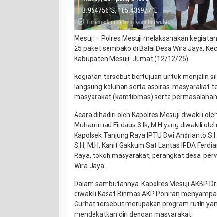
Mesuji – Polres Mesuji melaksanakan kegiatan
25 paket sembako di Balai Desa Wira Jaya, K
Kabupaten Mesuji. Jumat (12/12/25)
Kegiatan tersebut bertujuan untuk menjalin 
langsung keluhan serta aspirasi masyarakat t
masyarakat (kamtibmas) serta permasalahan y
Acara dihadiri oleh Kapolres Mesuji diwakili ol
Muhammad Firdaus S.Ik, M.H yang diwakili ole
Kapolsek Tanjung Raya IPTU Dwi Andrianto S.I.
S.H, M.H, Kanit Gakkum Sat Lantas IPDA Ferdi
Raya, tokoh masyarakat, perangkat desa, per
Wira Jaya.
Dalam sambutannya, Kapolres Mesuji AKBP Dr.
diwakili Kasat Binmas AKP Poniran menyamp
Curhat tersebut merupakan program rutin yan
mendekatkan diri dengan masyarakat.