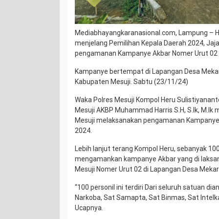
Mediabhayangkaranasional.com, Lampung – H
menjelang Pemilihan Kepala Daerah 2024, Jaj
pengamanan Kampanye Akbar Nomer Urut 02 El
Kampanye bertempat di Lapangan Desa Mekar
Kabupaten Mesuji. Sabtu (23/11/24)
Waka Polres Mesuji Kompol Heru Sulistiyananto
Mesuji AKBP Muhammad Harris S.H, S.Ik, M.Ik me
Mesuji melaksanakan pengamanan Kampanye t
2024.
Lebih lanjut terang Kompol Heru, sebanyak 10
mengamankan kampanye Akbar yang di laksan
Mesuji Nomer Urut 02 di Lapangan Desa Meka
“100 personil ini terdiri Dari seluruh satuan di
Narkoba, Sat Samapta, Sat Binmas, Sat Intelk
Ucapnya.