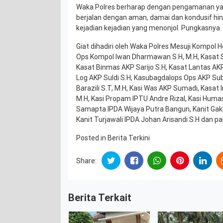
Waka Polres berharap dengan pengamanan yan
berjalan dengan aman, damai dan kondusif hing
kejadian kejadian yang menonjol. Pungkasnya.
Giat dihadiri oleh Waka Polres Mesuji Kompol H
Ops Kompol Iwan Dharmawan S.H, M.H, Kasat 
Kasat Binmas AKP Sarijo S.H, Kasat Lantas AK
Log AKP Suldi S.H, Kasubagdalops Ops AKP Sub
Barazili S.T, M.H, Kasi Was AKP Sumadi, Kasat 
M.H, Kasi Propam IPTU Andre Rizal, Kasi Huma
Samapta IPDA Wijaya Putra Bangun, Kanit Gak
Kanit Turjawali IPDA Johan Arisandi S.H dan pa
Posted in
Berita Terkini
Share:
Berita Terkait