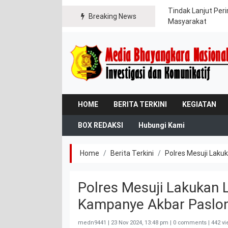
gikan Bendera Merah Putih kepada Warga dan
Tindak Lanjut Per
Breaking News
Masyarakat
HOME
BERITA TERKINI
KEGIATAN
BOX REDAKSI
Hubungi Kami
Home
Berita Terkini
Polres Mesuji Lak
Polres Mesuji Lakukan
Kampanye Akbar Paslon
medn9441 |
23 Nov 2024, 13:48 pm
| 0 comments | 442 v