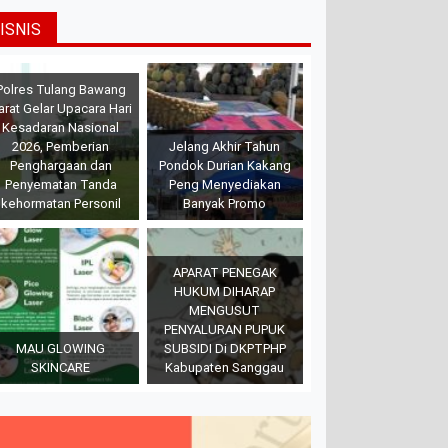
ISNIS
Polres Tulang Bawang
arat Gelar Upacara Hari
Kesadaran Nasional
2026, Pemberian
Jelang Akhir Tahun
Penghargaan dan
Pondok Durian Kakang
Penyematan Tanda
Peng Menyediakan
kehormatan Personil
Banyak Promo
APARAT PENEGAK
HUKUM DIHARAP
MENGUSUT
PENYALURAN PUPUK
MAU GLOWING
SUBSIDI Di DKPTPHP
SKINCARE
Kabupaten Sanggau