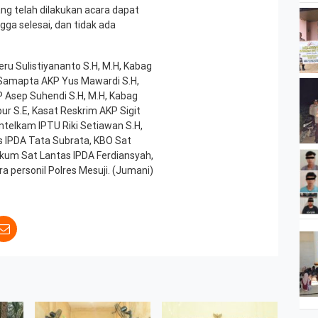
g telah dilakukan acara dapat
ga selesai, dan tidak ada
eru Sulistiyananto S.H, M.H, Kabag
Samapta AKP Yus Mawardi S.H,
P Asep Suhendi S.H, M.H, Kabag
ur S.E, Kasat Reskrim AKP Sigit
Intelkam IPTU Riki Setiawan S.H,
s IPDA Tata Subrata, KBO Sat
kum Sat Lantas IPDA Ferdiansyah,
ra personil Polres Mesuji. (Jumani)