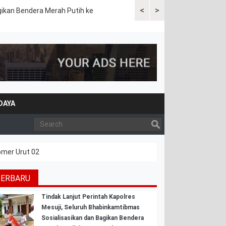
<
>
gikan Bendera Merah Putih ke
Sat Lantas Polres Mesuji Gela
DAYA
omer Urut 02
TERBARU
Tindak Lanjut Perintah Kapolres
Mesuji, Seluruh Bhabinkamtibmas
Sosialisasikan dan Bagikan Bendera