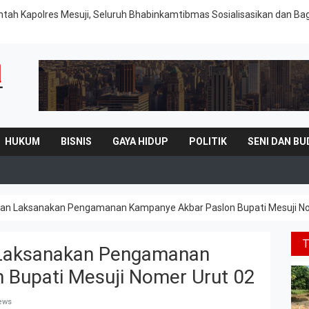
intah Kapolres Mesuji, Seluruh Bhabinkamtibmas Sosialisasikan dan Ba
HUKUM
BISNIS
GAYA HIDUP
POLITIK
SENI DAN BU
ukan Laksanakan Pengamanan Kampanye Akbar Paslon Bupati Mesuji N
 Laksanakan Pengamanan
 Bupati Mesuji Nomer Urut 02
iews