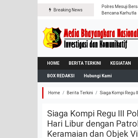
ngan Murah
Polres Mesuji Be
Breaking News
Bencana Karhutla
HOME
BERITA TERKINI
KEGIATAN
BOX REDAKSI
Hubungi Kami
Home
Berita Terkini
Siaga Kompi Regu I
Siaga Kompi Regu III P
Hari Libur dengan Patr
Keramaian dan Objek Vi