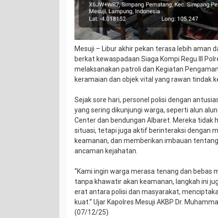
Mesuji – Libur akhir pekan terasa lebih aman
berkat kewaspadaan Siaga Kompi Regu III Polr
melaksanakan patroli dan Kegiatan Pengamanan
keramaian dan objek vital yang rawan tindak k
Sejak sore hari, personel polisi dengan antus
yang sering dikunjungi warga, seperti alun al
Center dan bendungan Albaret. Mereka tidak 
situasi, tetapi juga aktif berinteraksi denga
keamanan, dan memberikan imbauan tentang
ancaman kejahatan.
“Kami ingin warga merasa tenang dan bebas men
tanpa khawatir akan keamanan, langkah ini ju
erat antara polisi dan masyarakat, menciptak
kuat.” Ujar Kapolres Mesuji AKBP Dr. Muhammad
(07/12/25)