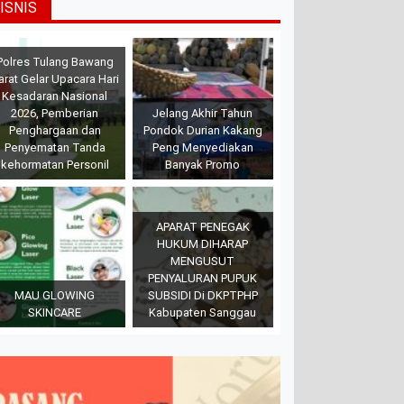
ISNIS
Polres Tulang Bawang
arat Gelar Upacara Hari
Kesadaran Nasional
2026, Pemberian
Jelang Akhir Tahun
Penghargaan dan
Pondok Durian Kakang
Penyematan Tanda
Peng Menyediakan
kehormatan Personil
Banyak Promo
APARAT PENEGAK
HUKUM DIHARAP
MENGUSUT
PENYALURAN PUPUK
MAU GLOWING
SUBSIDI Di DKPTPHP
SKINCARE
Kabupaten Sanggau