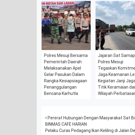
Polres Mesuji Bersama
Jajaran Sat Samap
Pemerintah Daerah
Polres Mesuji
Melaksanakan Apel
Tegaskan Komitm
Gelar Pasukan Dalam
Jaga Keamanan L
Rangka Kesiapsiagaan
Kegiatan Janji Jaga
Penanggulangan
Titik Keramaian da
Bencana Karhutla
Wilayah Perbatasa
Post navigation
Pererat Hubungan Dengan Masyarakat Sat Bi
BINMAS CAFE HARIAN
Pelaku Curas Pedagang Ikan Keliling di Jalan 