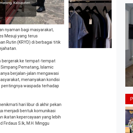
 dan nyaman bagi masyarakat,
es Mesuji yang terus
 Rutin (KRYD) di berbagai titik
ejahatan.
ias bergerak ke tempat-tempat
un Simpang Pematang, Islamic
hanya berjalan-jalan mengawasi
n masyarakat, menanyakan kondisi
 pentingnya waspada terhadap
ikmati hari libur di akhir pekan
ga menjadi bentuk komunikasi
an ikatan kepercayaan yang lebih
 Firdaus S.Ik, M.H. Minggu