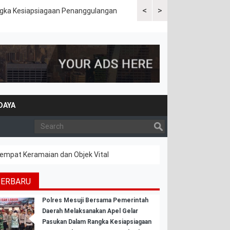
<
>
ngka Kesiapsiagaan Penanggulangan
Jajaran Sat Samapta Polres 
Wilayah Perbatasan
DAYA
 Tempat Keramaian dan Objek Vital
TERBARU
Polres Mesuji Bersama Pemerintah
Daerah Melaksanakan Apel Gelar
Pasukan Dalam Rangka Kesiapsiagaan