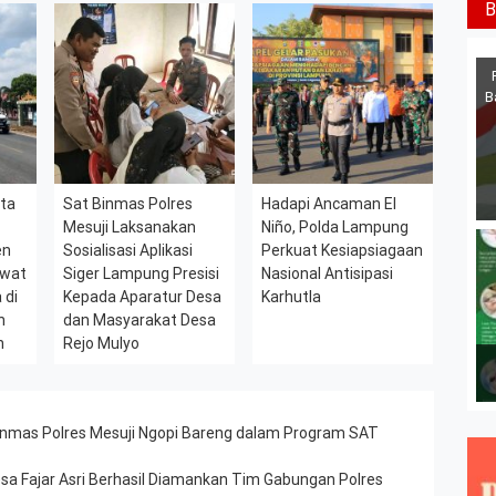
B
B
ta
Sat Binmas Polres
Hadapi Ancaman El
Mesuji Laksanakan
Niño, Polda Lampung
en
Sosialisasi Aplikasi
Perkuat Kesiapsiagaan
ewat
Siger Lampung Presisi
Nasional Antisipasi
 di
Kepada Aparatur Desa
Karhutla
n
dan Masyarakat Desa
n
Rejo Mulyo
nmas Polres Mesuji Ngopi Bareng dalam Program SAT
Desa Fajar Asri Berhasil Diamankan Tim Gabungan Polres