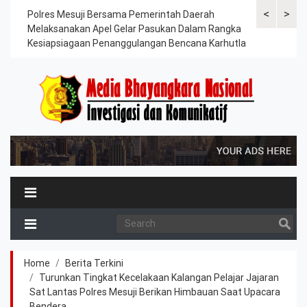
<
>
g
Polres Mesuji Bersama Pemerintah Daerah
Jajaran Sat 
Melaksanakan Apel Gelar Pasukan Dalam Rangka
Komitmen Ja
Kesiapsiagaan Penanggulangan Bencana Karhutla
Jaga di Titi
Home
Berita Terkini
Turunkan Tingkat Kecelakaan Kalangan Pelajar Jajaran
Sat Lantas Polres Mesuji Berikan Himbauan Saat Upacara
Bendera