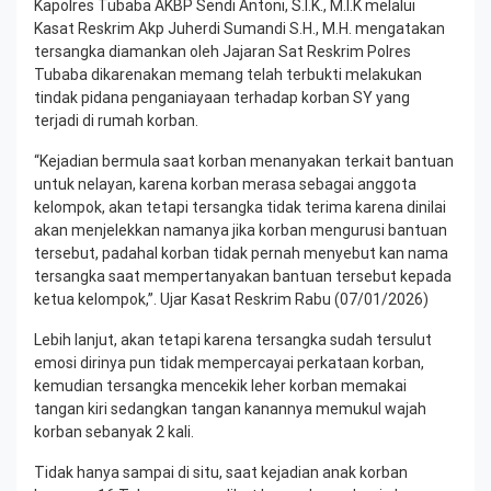
Kapolres Tubaba AKBP Sendi Antoni, S.I.K., M.I.K melalui
Kasat Reskrim Akp Juherdi Sumandi S.H., M.H. mengatakan
tersangka diamankan oleh Jajaran Sat Reskrim Polres
Tubaba dikarenakan memang telah terbukti melakukan
tindak pidana penganiayaan terhadap korban SY yang
terjadi di rumah korban.
“Kejadian bermula saat korban menanyakan terkait bantuan
untuk nelayan, karena korban merasa sebagai anggota
kelompok, akan tetapi tersangka tidak terima karena dinilai
akan menjelekkan namanya jika korban mengurusi bantuan
tersebut, padahal korban tidak pernah menyebut kan nama
tersangka saat mempertanyakan bantuan tersebut kepada
ketua kelompok,”. Ujar Kasat Reskrim Rabu (07/01/2026)
Lebih lanjut, akan tetapi karena tersangka sudah tersulut
emosi dirinya pun tidak mempercayai perkataan korban,
kemudian tersangka mencekik leher korban memakai
tangan kiri sedangkan tangan kanannya memukul wajah
korban sebanyak 2 kali.
Tidak hanya sampai di situ, saat kejadian anak korban