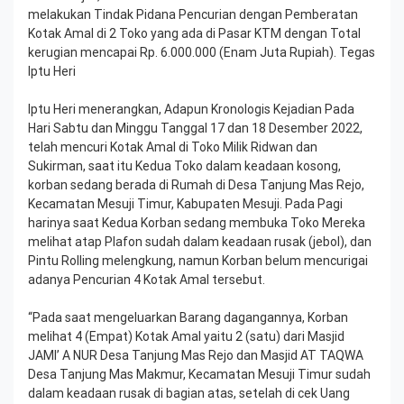
melakukan Tindak Pidana Pencurian dengan Pemberatan
Kotak Amal di 2 Toko yang ada di Pasar KTM dengan Total
kerugian mencapai Rp. 6.000.000 (Enam Juta Rupiah). Tegas
Iptu Heri
Iptu Heri menerangkan, Adapun Kronologis Kejadian Pada
Hari Sabtu dan Minggu Tanggal 17 dan 18 Desember 2022,
telah mencuri Kotak Amal di Toko Milik Ridwan dan
Sukirman, saat itu Kedua Toko dalam keadaan kosong,
korban sedang berada di Rumah di Desa Tanjung Mas Rejo,
Kecamatan Mesuji Timur, Kabupaten Mesuji. Pada Pagi
harinya saat Kedua Korban sedang membuka Toko Mereka
melihat atap Plafon sudah dalam keadaan rusak (jebol), dan
Pintu Rolling melengkung, namun Korban belum mencurigai
adanya Pencurian 4 Kotak Amal tersebut.
“Pada saat mengeluarkan Barang dagangannya, Korban
melihat 4 (Empat) Kotak Amal yaitu 2 (satu) dari Masjid
JAMI’ A NUR Desa Tanjung Mas Rejo dan Masjid AT TAQWA
Desa Tanjung Mas Makmur, Kecamatan Mesuji Timur sudah
dalam keadaan rusak di bagian atas, setelah di cek Uang