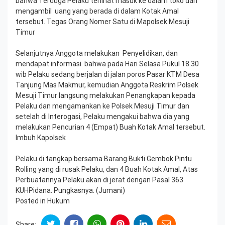
bahwa Terduga Pelaku terlihat masuk ke dalam toko dan
mengambil uang yang berada di dalam Kotak Amal
tersebut. Tegas Orang Nomer Satu di Mapolsek Mesuji
Timur
Selanjutnya Anggota melakukan Penyelidikan, dan
mendapat informasi bahwa pada Hari Selasa Pukul 18.30
wib Pelaku sedang berjalan di jalan poros Pasar KTM Desa
Tanjung Mas Makmur, kemudian Anggota Reskrim Polsek
Mesuji Timur langsung melakukan Penangkapan kepada
Pelaku dan mengamankan ke Polsek Mesuji Timur dan
setelah di Interogasi, Pelaku mengakui bahwa dia yang
melakukan Pencurian 4 (Empat) Buah Kotak Amal tersebut.
Imbuh Kapolsek
Pelaku di tangkap bersama Barang Bukti Gembok Pintu
Rolling yang di rusak Pelaku, dan 4 Buah Kotak Amal, Atas
Perbuatannya Pelaku akan di jerat dengan Pasal 363
KUHPidana. Pungkasnya. (Jumani)
Posted in
Hukum
Share: