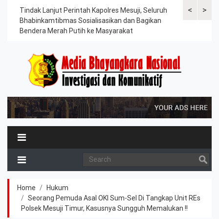
<
>
ama
Tindak Lanjut Perintah Kapolres Mesuji, Seluruh
Sat Lantas Po
erah
Bhabinkamtibmas Sosialisasikan dan Bagikan
Berkah, Bagi
Bendera Merah Putih ke Masyarakat
Petani dan P
Home
Hukum
Seorang Pemuda Asal OKI Sum-Sel Di Tangkap Unit REs
Polsek Mesuji Timur, Kasusnya Sungguh Memalukan !!