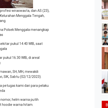
rprofesi wiraswasta, dan AS (23),
 Kelurahan Menggala Tengah,
ang.
ama Polsek Menggala menangkap
as
kitar pukul 14.40 WIB, saat
ggala
 pukul 16.30 WIB, di areal
g
rmawan, SH, MH, mewakili
i, SIK, Sabtu (02/12/2023).
ta petugas kami dari para pelaku
peda
nomor, helm warna putih
et hoodie warna hitam.
B