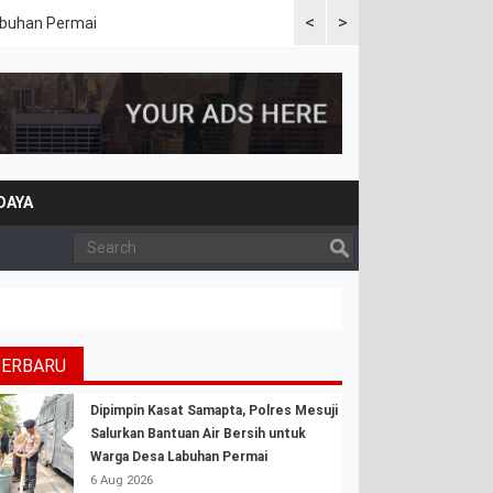
<
>
Labuhan Permai
Polres Mesuji Bersama Peme
Bencana Karhutla
DAYA
TERBARU
Dipimpin Kasat Samapta, Polres Mesuji
Salurkan Bantuan Air Bersih untuk
Warga Desa Labuhan Permai
6 Aug 2026