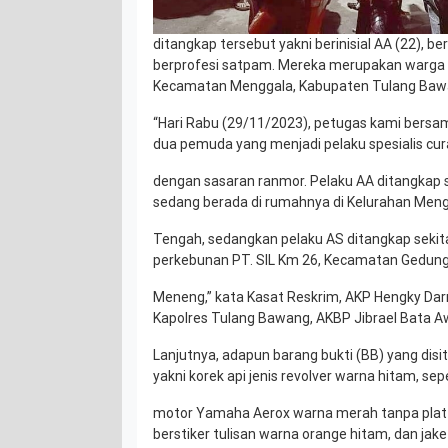
ditangkap tersebut yakni berinisial AA (22), be
berprofesi satpam. Mereka merupakan warga
Kecamatan Menggala, Kabupaten Tulang Baw
“Hari Rabu (29/11/2023), petugas kami bers
dua pemuda yang menjadi pelaku spesialis cur
dengan sasaran ranmor. Pelaku AA ditangkap se
sedang berada di rumahnya di Kelurahan Men
Tengah, sedangkan pelaku AS ditangkap sekitar
perkebunan PT. SIL Km 26, Kecamatan Gedun
Meneng,” kata Kasat Reskrim, AKP Hengky Da
Kapolres Tulang Bawang, AKBP Jibrael Bata Aw
Lanjutnya, adapun barang bukti (BB) yang disi
yakni korek api jenis revolver warna hitam, se
motor Yamaha Aerox warna merah tanpa plat 
berstiker tulisan warna orange hitam, dan jak