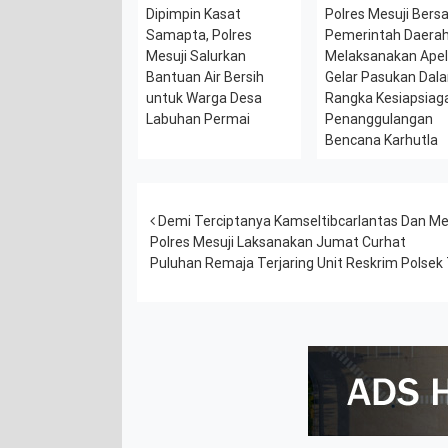
Dipimpin Kasat
Polres Mesuji Ber
Samapta, Polres
Pemerintah Daera
Mesuji Salurkan
Melaksanakan Ape
Bantuan Air Bersih
Gelar Pasukan Dal
untuk Warga Desa
Rangka Kesiapsiag
Labuhan Permai
Penanggulangan
Bencana Karhutla
Post navigation
Demi Terciptanya Kamseltibcarlantas Dan Mem
Polres Mesuji Laksanakan Jumat Curhat
Puluhan Remaja Terjaring Unit Reskrim Polsek