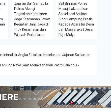
sama
Jajaran Sat Samapta
Sat Binmas Polres
h
Polres Mesuji
Mesuji Laksanakan
l
Tegaskan Komitmen
Sosialisasi Aplikasi
am
Jaga Keamanan Lewat
Siger Lampung Presisi
aan
Kegiatan Janji Jaga di
Kepada Aparatur Desa
Titik Keramaian dan
dan Masyarakat Desa
Wilayah Perbatasan
Rejo Mulyo
inimalisir Angka Fatalitas Kecelakaan Jajaran Satlantas
 Tanjung Raya Saat Melaksanakan Patroli Dialogis