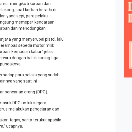
omor mengikuti korban dari
elakang, saat korban berada di
alan yang sepi, para pelaku
angsung memepet kendaraan
orban dan menodongkan
enjata yang menyerupai pistol, lalu
erampas sepeda motor milik
orban, kemudian kabur.” jelas
erwira dengan balok kuning tiga
ipundaknya.
erhadap para pelaku yang sudah
ainnya yang saat ini
r pencarian orang (DPO).
masuk DPO untuk segera
terus melakukan pengejaran dan
kan tegas, serta terukur apabila
a,” ucapnya.