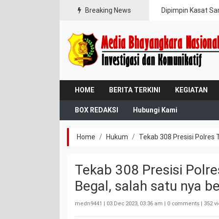
ipasi Karhutla
Breaking News
Dipimpin Kasat Sa
HOME
BERITA TERKINI
KEGIATAN
BOX REDAKSI
Hubungi Kami
Home
Hukum
Tekab 308 Presisi Polres
Tekab 308 Presisi Polr
Begal, salah satu nya b
medn9441 |
03 Dec 2023, 03:36 am
| 0 comments | 352 v