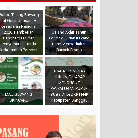
Polres Tulang Bawang
arat Gelar Upacara Hari
Kesadaran Nasional
2026, Pemberian
Jelang Akhir Tahun
Penghargaan dan
Pondok Durian Kakang
Penyematan Tanda
Peng Menyediakan
kehormatan Personil
Banyak Promo
APARAT PENEGAK
HUKUM DIHARAP
MENGUSUT
PENYALURAN PUPUK
MAU GLOWING
SUBSIDI Di DKPTPHP
SKINCARE
Kabupaten Sanggau