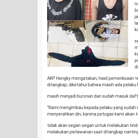
n
b
j
l
k
s
m
k
p
d
AKP Hengky mengatakan, hasil pemeriksaan t
ditangkap, diketahui bahwa masih ada pelaku l
masih menjadi buronan dan sudah masuk dafta
“Kami mengimbau kepada pelaku yang sudah 
menyerahkan diri, karena petugas kami akan 
tidak akan segan-segan untuk melakukan tinda
melakukan perlawanan saat ditangkap nantiny