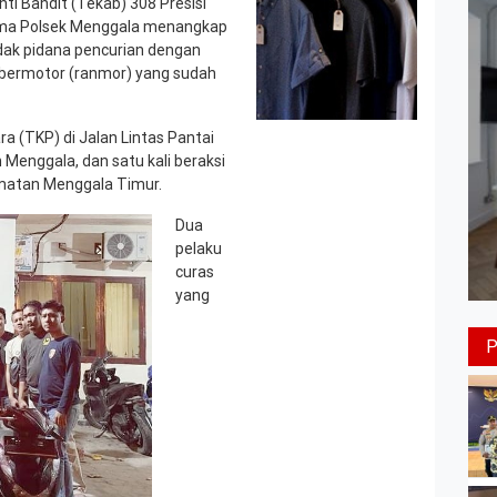
i Bandit (Tekab) 308 Presisi
ama Polsek Menggala menangkap
dak pidana pencurian dengan
 bermotor (ranmor) yang sudah
ra (TKP) di Jalan Lintas Pantai
Menggala, dan satu kali beraksi
matan Menggala Timur.
Dua
pelaku
curas
yang