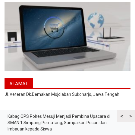
ALAMAT
Jl. Veteran Dk.Demakan Mojolaban Sukoharjo, Jawa Tengah
<
>
Kabag OPS Polres Mesuji Menjadi Pembina Upacara di
Kapolres M
i
SMAN 1 Simpang Pematang, Sampaikan Pesan dan
Bagi Perso
Imbauan kepada Siswa